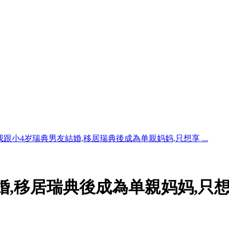
我跟小4岁瑞典男友結婚,移居瑞典後成為单親妈妈,只想享 ...
婚,移居瑞典後成為单親妈妈,只