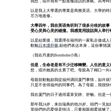
我想，或许我有一點進修說話的禀赋。高考時
以是我上大學選的專業是商務英语。大學的時
尽力地進修。
大學四年，我在英语角听到了很多分歧的故事
受心灵與心灵的碰撞。我感觉用說話與人举行
以是結業後，我選擇在福州的一家私企做成人
動勉
日本護肝藥
,励他們表达本身，這份事情
（我在丹麦的Bornholm小島）
但是，生命老是有不少迁移轉變。人生的意义
想，或许她真的太累了吧。母親為了糊口一向
母親鼓動勉励我從福州调回厦門事情，如许就
只是不舍得福州的同事們。為了母親，我很快
我在厦門的日子過得還算安静、舒畅。但是一
那年我24岁，来自瑞典的他20岁。咱們一
觉咱們的恋爱很是纯洁，只要相親相爱就够了