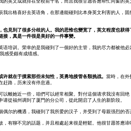
我的英文成就排在全校前十名，而且我很甘愿答應帮忙同窗的英
辰我出格喜好去英语角，在那邊能碰到比本身英文利害的人，固
，也見到了很多分歧的人。我的思惟也變宽了，英文程度也获得
链接，真是一件很是美好的一件事變。
英语培训。荣幸的是我碰到了一個好的主管，我的尽力都被他必
讓我感受颇有成绩感。
或许就在于摸索那些未知性，英勇地接管各類挑战。
當時，在外
在赶路，历来没有停息過。
可以離她近一些，咱們可以經常相聚。對付這個请求我没有回绝
申请從福州调到了厦門的分公司，從此開启了人生的新阶段。
個偶尔的機遇，我碰到了我所爱的汉子，并受到了母親强烈的否
見如故，有聊不完的話题，并且相處起来很是輕鬆。他很甘愿答應
。