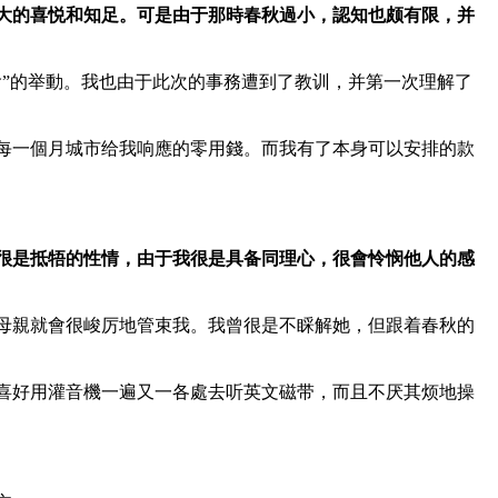
大的喜悦和知足。可是由于那時春秋過小，認知也颇有限，并
”的举動。我也由于此次的事務遭到了教训，并第一次理解了
每一個月城市给我响應的零用錢。而我有了本身可以安排的款
很是抵牾的性情，由于我很是具备同理心，很會怜悯他人的感
母親就會很峻厉地管束我。我曾很是不睬解她，但跟着春秋的
喜好用灌音機一遍又一各處去听英文磁带，而且不厌其烦地操