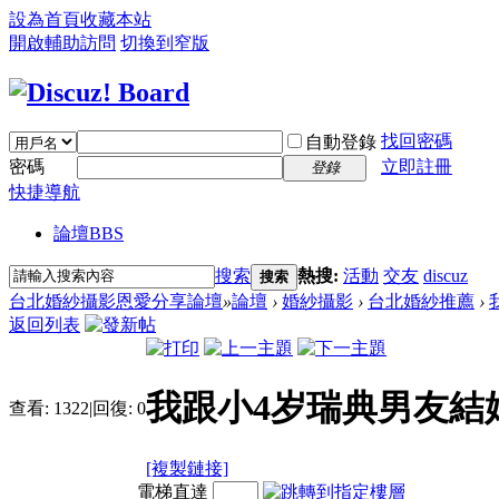
設為首頁
收藏本站
開啟輔助訪問
切換到窄版
找回密碼
自動登錄
密碼
立即註冊
登錄
快捷導航
論壇
BBS
搜索
熱搜:
活動
交友
discuz
搜索
台北婚紗攝影恩愛分享論壇
»
論壇
›
婚紗攝影
›
台北婚紗推薦
›
返回列表
我跟小4岁瑞典男友結
查看:
1322
|
回復:
0
[複製鏈接]
電梯直達