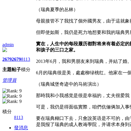
（瑞典夏季的丛林）
母親接管不了我找了個外國男友，由于這就象
但即使如斯，我仍是死力地想要和我的瑞典男
實在，人生中的每段履历都對将来有着必定的
admin
和孩子的三口之家。
2679
2679
8113
2013年6月，我和男朋友来到瑞典，并結了
主題
帖子
積分
6月的瑞典很是美，處處柳绿桃红。他家在一
管理員
（瑞典城堡奇迹中的马術演出）
那時我和小我感觉是很是幸福的，丈夫很爱我
可是，我仍是得面临實際，咱們伉俪俩加入事
積分
8113
要在瑞典糊口下去，只會說英语是不可的，由
是我报了瑞典的成人教诲學院，并请求本身到
發消息