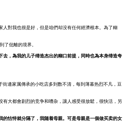
的家人對我也很是好，但是咱們却没有任何經濟根本。為了糊
走到了仳離的境界。
下去，為我的儿子缔造杰出的糊口前提，同時也為本身缔造夸
由于街邊家属傳承的小吃店多到数不清，每到薄暮热烈不凡，豆
没有大都會剧烈的竞争和嘈杂，讓人感受很放鬆，很快活，另
我的怙恃就分隔了，我随着母親。可是母親是一個做买卖的女