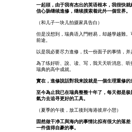
一起頭，由于我有杰出的英语根本，我很快就
信心肠继续進修，继续摸索着此外一個世界。
（和儿子一块儿拍摄家具告白）
但是没想到，瑞典语入門輕易，却越學越難。
前途。
以是我必要尽力進修，找一份面子的事情，并
為了练好听、說、读、写，我天天听消息、听
瑞典的高中成就。
實在，進修說話對我来說就是一個生理重修的
至今為止我已在瑞典整整十年了，每天都是极
氣力去追寻更好的工具。
（夏季的午後，放工後到海港彼岸小憩）
固然做干净工與海内的事情比拟有很大的落差，
一件值得自豪的事。