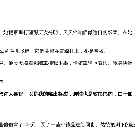
。
，她把家里打理得层次分明，天天给咱們做适口的饭菜。在她
热烈的鸟儿飞過，它們驻留在電線杆上，很是夸姣。
兴。他天天骑着脚踏車接我下學，邊骑車邊哼着歌。我最快活
本。
想讨人喜好。以是我的嘴出格甜，脾性也是软绵绵的，由于如
偷偷拿了500元，买了一些小禮品送给同窗。然後把剩下的錢