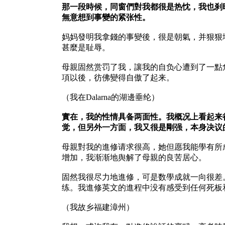
那一段時候，同窗們對我都很是热忱，我也刹
無意想到事變的紧张性。
妈妈發明我拿錢的事變後，很是朝氣，并狠狠
甚麼是耻辱。
母親固然赏罚了我，讓我的自负心遭到了一點
項以後，彷佛變得自傲了起来。
（我在Dalarna的湖邊垂纶）
實在，我的性情具备两面性。我概况上看起来
觉，但另外一方面，我又很是剛强，本身决议
母親對我的進修请求很高，她但愿我能學有所
增加，我渐渐地舆解了母親的良苦居心。
固然我很尽力地進修，可是数學成就一向很差
练。我進修英文的進程中没有感受到任何死板
（我故乡福建漳州）