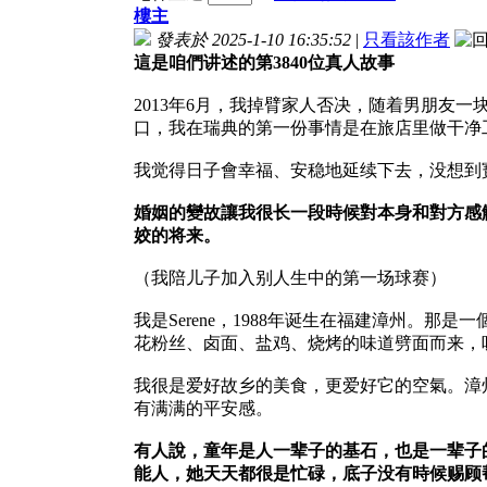
樓主
發表於 2025-1-10 16:35:52
|
只看該作者
這是咱們讲述的第3840位真人故事
2013年6月，我掉臂家人否决，随着男朋友
口，我在瑞典的第一份事情是在旅店里做干净
我觉得日子會幸福、安稳地延续下去，没想到
婚姻的變故讓我很长一段時候對本身和對方感
姣的将来。
（我陪儿子加入别人生中的第一场球赛）
我是Serene，1988年诞生在福建漳州。那
花粉丝、卤面、盐鸡、烧烤的味道劈面而来，
我很是爱好故乡的美食，更爱好它的空氣。漳
有满满的平安感。
有人說，童年是人一辈子的基石，也是一辈子
能人，她天天都很是忙碌，底子没有時候赐顾