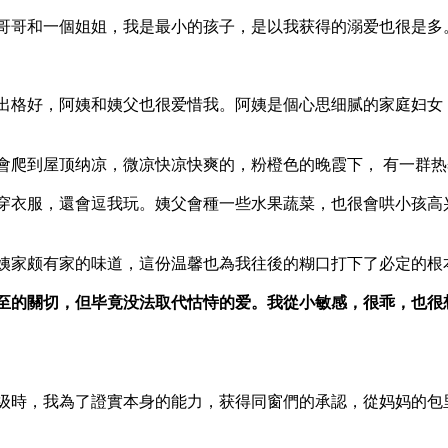
哥哥和一個姐姐，我是最小的孩子，是以我获得的溺爱也很是多
出格好，阿姨和姨父也很爱惜我。阿姨是個心思细腻的家庭妇女
會爬到屋顶纳凉，微凉快凉快爽的，粉橙色的晚霞下， 有一群
穿衣服，還會逗我玩。姨父會種一些水果蔬菜，也很會哄小孩高
姨家颇有家的味道，這份温馨也為我往後的糊口打下了必定的根
至的關切，但毕竟没法取代怙恃的爱。我從小敏感，很乖，也很
级時，我為了證實本身的能力，获得同窗們的承認，從妈妈的包里