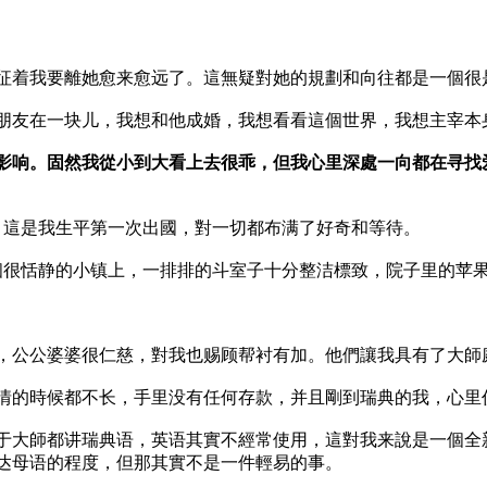
征着我要離她愈来愈远了。這無疑對她的規劃和向往都是一個很
朋友在一块儿，我想和他成婚，我想看看這個世界，我想主宰本
影响。固然我從小到大看上去很乖，但我心里深處一向都在寻找
婚。這是我生平第一次出國，對一切都布满了好奇和等待。
個很恬静的小镇上，一排排的斗室子十分整洁標致，院子里的苹
，公公婆婆很仁慈，對我也赐顾帮衬有加。他們讓我具有了大師
情的時候都不长，手里没有任何存款，并且剛到瑞典的我，心里
于大師都讲瑞典语，英语其實不經常使用，這對我来說是一個全
达母语的程度，但那其實不是一件輕易的事。