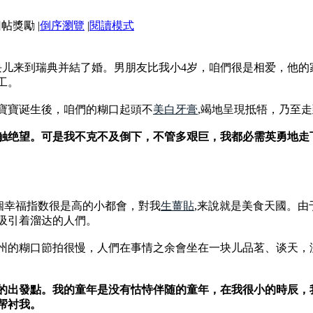
|
倒序瀏覽
|
閱讀模式
一块儿来到瑞典并結了婚。男朋友比我小4岁，咱們很是相爱，他
工。
寶寶诞生後，咱們的糊口起頭不
美白牙膏
,竭地呈現抵牾，乃至
触绝望。可是我不克不及倒下，不管多艰巨，我都必需英勇地走
是一個幸福指数很是高的小都會，對我
生薑貼
,来說就是美食天國。
吸引着溜达的人們。
州的糊口節拍很慢，人們在事情之余會坐在一块儿品茗、谈天，
的出發點。我的童年是没有怙恃伴随的童年，在我很小的時辰，
帮衬我。