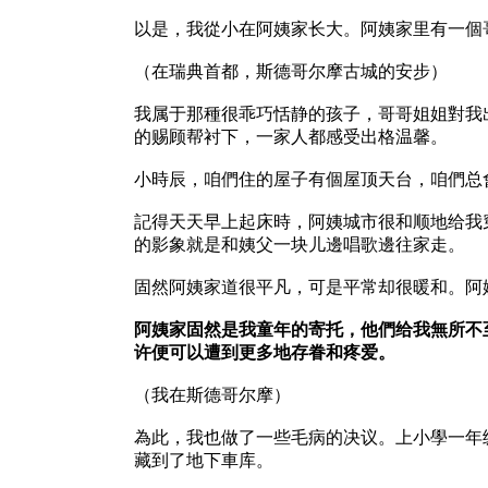
以是，我從小在阿姨家长大。阿姨家里有一個
（在瑞典首都，斯德哥尔摩古城的安步）
我属于那種很乖巧恬静的孩子，哥哥姐姐對我
的赐顾帮衬下，一家人都感受出格温馨。
小時辰，咱們住的屋子有個屋顶天台，咱們总
記得天天早上起床時，阿姨城市很和顺地给我
的影象就是和姨父一块儿邊唱歌邊往家走。
固然阿姨家道很平凡，可是平常却很暖和。阿
阿姨家固然是我童年的寄托，他們给我無所不
许便可以遭到更多地存眷和疼爱。
（我在斯德哥尔摩）
為此，我也做了一些毛病的决议。上小學一年
藏到了地下車库。