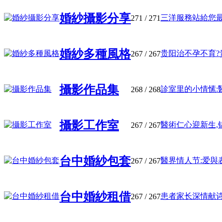
婚紗攝影分享
三洋服務站給您最快
271
/ 271
婚紗多種風格
贵阳治不孕不育?贵
267
/ 267
攝影作品集
診室里的小情愫:醫
268
/ 268
攝影工作室
醫術仁心迎新生,锦
267
/ 267
台中婚紗包套
醫界情人节:爱與表
267
/ 267
台中婚紗租借
患者家长深情献诗,
267
/ 267