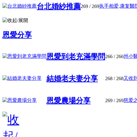
台北婚紗推薦
执手相爱,康复醫院
269
/ 269
恩愛分享
恩愛到老充滿學問
州小醫
266
/ 266
結婚老夫妻分享
又收到
268
/ 268
恩愛農場分享
慈爱之
269
/ 269