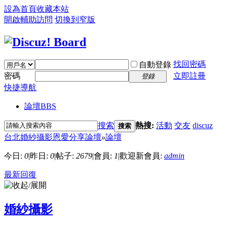
設為首頁
收藏本站
開啟輔助訪問
切換到窄版
找回密碼
自動登錄
密碼
立即註冊
登錄
快捷導航
論壇
BBS
搜索
熱搜:
活動
交友
discuz
搜索
台北婚紗攝影恩愛分享論壇
»
論壇
今日:
0
|
昨日:
0
|
帖子:
2679
|
會員:
1
|
歡迎新會員:
admin
最新回復
婚紗攝影