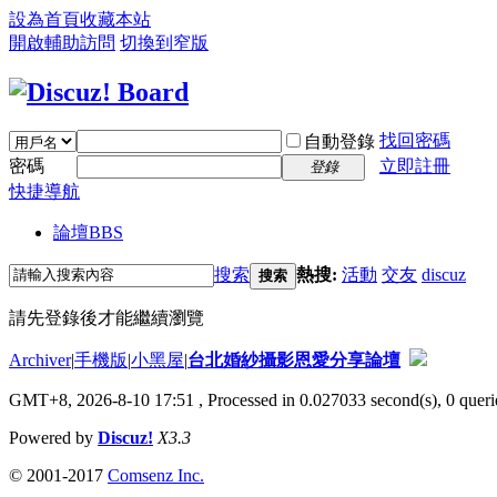
設為首頁
收藏本站
開啟輔助訪問
切換到窄版
找回密碼
自動登錄
密碼
立即註冊
登錄
快捷導航
論壇
BBS
搜索
熱搜:
活動
交友
discuz
搜索
請先登錄後才能繼續瀏覽
Archiver
|
手機版
|
小黑屋
|
台北婚紗攝影恩愛分享論壇
GMT+8, 2026-8-10 17:51
, Processed in 0.027033 second(s), 0 querie
Powered by
Discuz!
X3.3
© 2001-2017
Comsenz Inc.