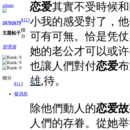
恋爱
其實不受時候和
admin
小我的感受對了，他
8113
2679
2679
積
可有可無。恰是凭仗
主題
帖子
分
管理員
她的老公才可以或许
也讓人們對付
恋爱
布
雄
,待。
積分
8113
發消息
除他們動人的
恋爱故
人們的存眷。從她举