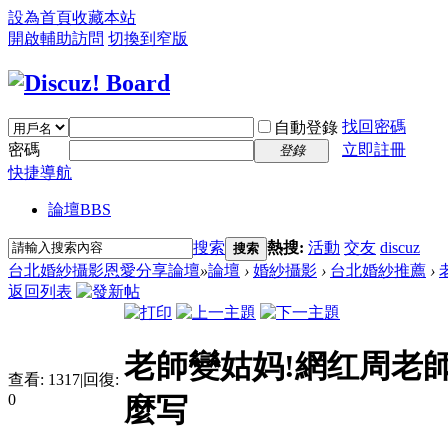
設為首頁
收藏本站
開啟輔助訪問
切換到窄版
找回密碼
自動登錄
密碼
立即註冊
登錄
快捷導航
論壇
BBS
搜索
熱搜:
活動
交友
discuz
搜索
台北婚紗攝影恩愛分享論壇
»
論壇
›
婚紗攝影
›
台北婚紗推薦
›
返回列表
老師變姑妈!網红周老
查看:
1317
|
回復:
0
麼写