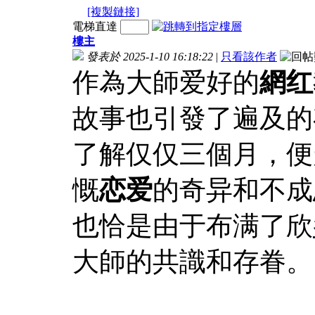
[複製鏈接]
電梯直達
樓主
發表於 2025-1-10 16:18:22
|
只看該作者
作為大師爱好的
網红
故事也引發了遍及的
了解仅仅三個月，便
慨
恋爱
的奇异和不成
也恰是由于布满了欣
大師的共識和存眷。