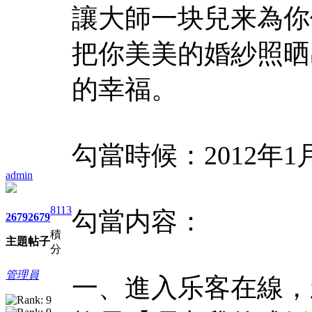
讓大師一块兒来為你
把你美美的婚紗照晒
的幸福。
勾當時候：2012年1月
admin
8113
勾當内容：
2679
2679
積
主題
帖子
分
管理員
一、進入乐客在線，