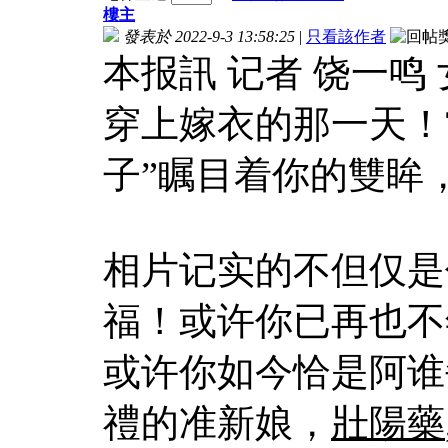
樓主
發表於 2022-9-3 13:58:25
|
只看該作者
本报訊 记者 饶一
穿上嫁衣的那一天！
子”瞩目着你的雙眸
相片记实的不但仅是
福！或许你已再也不
或许你如今恰是阿谁
禮的准新娘，
壯陽藥