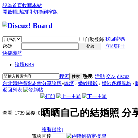
設為首頁
收藏本站
開啟輔助訪問
切換到窄版
找回密碼
自動登錄
密碼
立即註冊
登錄
快捷導航
論壇
BBS
搜索
熱搜:
活動
交友
discuz
搜索
台北婚紗攝影恩愛分享論壇
»
論壇
›
婚紗攝影
›
婚紗多種風格
›
返回列表
晒晒自己的結婚照 分
查看:
1739
|
回復:
0
[複製鏈接]
電梯直達