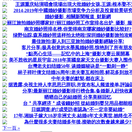
王源重庆站演唱會現場出現大批婚紗女孩,王源:根本娶不
2014-2019年中國婚紗摄影市場竞争力分析及投資前景研
婚紗摄影_相關新聞報道_财新網
丽江旅拍婚紗照哪家好?丽江婚紗照工作室排名出炉_摄影_服
南京婚紗照排名榜,你觉得南京哪家婚紗摄影比较好?
绿野仙踪,森系婚紗照這样拍太绝啦!深圳婚紗摄影旅拍攻
最佳旅拍!新人到三亚旅拍婚紗摄影經驗分享!
客片分享:极具创意的水墨風婚紗照,惊艳到了所有朋友
“點亮心生活——記忆中的上海”摄影大赛云展開幕
美不胜收的星辰宇宙,2018年英國皇家天文台摄影大赛入围
台灣老夫妇结婚50年 谈婚姻秘诀是“一動则一静”
林子祥叶倩文结婚26周年!老夫妻互相拍照,鲜花多到放
中年夫妻的默契,都在床上
据透露,央視主持人李思思已辞职,并宣布私人频道接单,評論區無
分享!最新丽江婚紗摄影排行榜合集,备婚新人赶快收
晒晒自己的結婚照 分享美丽回忆
台＂共享經济＂成省錢妙招 從結婚到婴兒用品都能
日媒調查:約7成受訪者認為“不一定非要結婚”
17年,湘妹子嫁大10岁非洲丈夫,結婚4年丈夫离世,她终生
為什麼很多夫妻结婚多年後,接吻的次数會越来越少?
下一頁 »