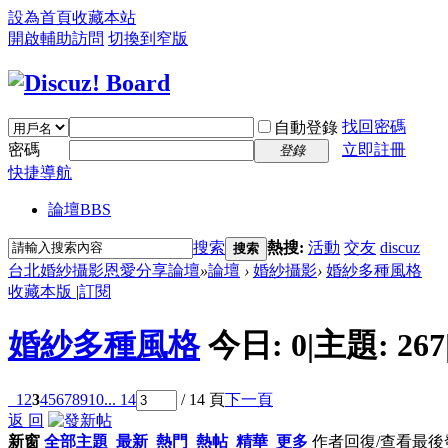
設為首頁
收藏本站
開啟輔助訪問
切換到窄版
找回密碼
自動登錄
密碼
立即註冊
登錄
快捷導航
論壇
BBS
搜索
熱搜:
活動
交友
discuz
搜索
台北婚紗攝影恩愛分享論壇
»
論壇
›
婚紗攝影
›
婚紗多種風格
收藏本版
|
訂閱
婚紗多種風格
今日:
0
|
主題:
267
1
2
3
4
5
6
7
8
9
10
... 14
/ 14 頁
下一頁
返 回
新窗
全部主題
最新
熱門
熱帖
精華
更多
作者
回復/查看
最後