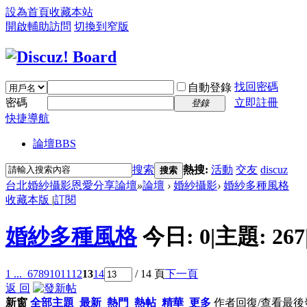
設為首頁
收藏本站
開啟輔助訪問
切換到窄版
找回密碼
自動登錄
密碼
立即註冊
登錄
快捷導航
論壇
BBS
搜索
熱搜:
活動
交友
discuz
搜索
台北婚紗攝影恩愛分享論壇
»
論壇
›
婚紗攝影
›
婚紗多種風格
收藏本版
|
訂閱
婚紗多種風格
今日:
0
|
主題:
267
1 ...
6
7
8
9
10
11
12
13
14
/ 14 頁
下一頁
返 回
新窗
全部主題
最新
熱門
熱帖
精華
更多
作者
回復/查看
最後