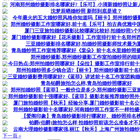
河南郑州婚纱摄影排名哪家好?【乐可】小清新婚纱照让新
沈梦辰晒婚纱照 新郎到底是谁？
今年最火的五大婚纱照风格你知道吗【丽卡】郑州婚纱摄
郑州婚纱摄影工作室哪家好,前十名【乐可】拍古典优雅中
厦门三亚旅拍婚纱摄影比较哪家比较好,拍婚纱照5个
厦门婚纱摄影哪家好【花禾摄影】工作室排行前十名郑州
三亚婚纱摄影排名哪家好,拍婚纱照摄影师技术最为
青岛婚纱照工作室推荐哪家好《棠朵》前十名水里婚纱照
郑州婚纱摄影,郑州婚纱摄影工作室拍婚纱照的细
今日热点:郑州拍婚纱照哪家好【朵拉】摄影工作室排行前
郑州拍婚纱照多少钱合适?【丽卡】郑州婚纱摄影前十名
三亚婚纱摄影费用哪家好?《蓝菲》讲述前十名工作室团购
青岛铂爵旅拍怎么样,青岛拍婚纱照哪家好
郑州拍婚纱照【蓝菲】一般价位是多少,郑州婚纱摄影三亚
郑州婚纱摄影前十强哪家好,【蓝菲】摄影老板推荐婚纱照外
厦门旅拍婚纱照【秋禾】经验分享,厦门婚纱摄影前十名公
郑州婚纱摄影前十名哪家好,河南婚纱照工作室不一样拍摄
【爱阁印象】青岛婚纱摄影排行哪家好、婚纱照排名
铂爵(伯爵)旅拍怎么样 拍婚纱照前该怎么准备才不
云南大理婚纱摄影哪家强,丽江【秋禾】上海广州旅拍婚纱
下一頁 »